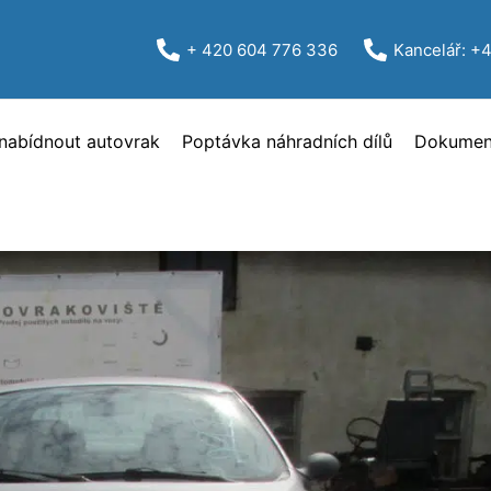
+ 420 604 776 336
Kancelář: +
nabídnout autovrak
Poptávka náhradních dílů
Dokument