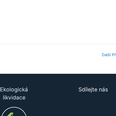
Další P
Ekologická
Sdílejte nás
likvidace