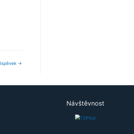
říspěvek
→
Návštěvnost