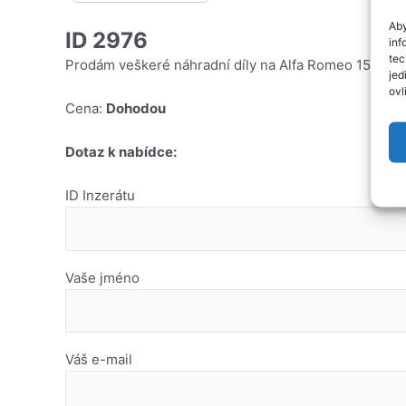
Aby
ID 2976
inf
tec
Prodám veškeré náhradní díly na Alfa Romeo 156 1,8i 
jed
ovl
Cena:
Dohodou
Dotaz k nabídce:
ID Inzerátu
Vaše jméno
Váš e-mail