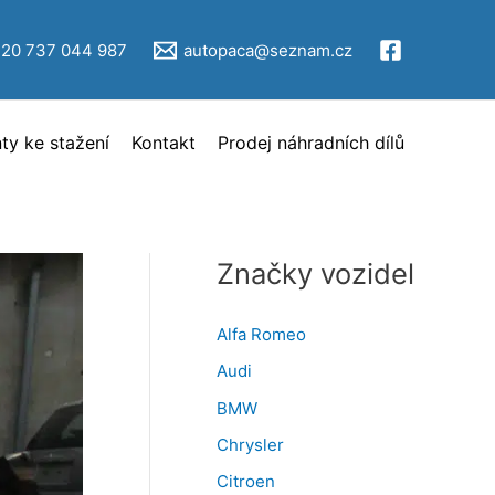
V
ý
420 737 044 987
autopaca@seznam.cz
b
ě
y ke stažení
Kontakt
Prodej náhradních dílů
r
i
n
z
Značky vozidel
e
r
Alfa Romeo
c
Audi
e
BMW
Chrysler
Citroen