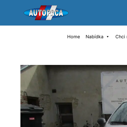
Přeskočit
na
obsah
Home
Nabídka
Chci 