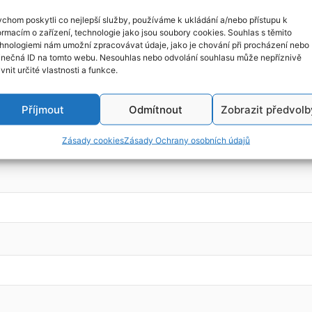
chom poskytli co nejlepší služby, používáme k ukládání a/nebo přístupu k
ormacím o zařízení, technologie jako jsou soubory cookies. Souhlas s těmito
hnologiemi nám umožní zpracovávat údaje, jako je chování při procházení nebo
16v, r.v. 1998, kód motoru: AR32201
inečná ID na tomto webu. Nesouhlas nebo odvolání souhlasu může nepříznivě
ivnit určité vlastnosti a funkce.
Příjmout
Odmítnout
Zobrazit předvolb
Zásady cookies
Zásady Ochrany osobních údajů