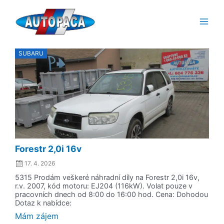
Přeskočit
Main
na
Men
obsah
Posted
SUBARU
on
Forestr 2,0i 16v
17. 4. 2026
5315 Prodám veškeré náhradní díly na Forestr 2,0i 16v,
r.v. 2007, kód motoru: EJ204 (116kW). Volat pouze v
pracovních dnech od 8:00 do 16:00 hod. Cena: Dohodou
Dotaz k nabídce:
Mám zájem