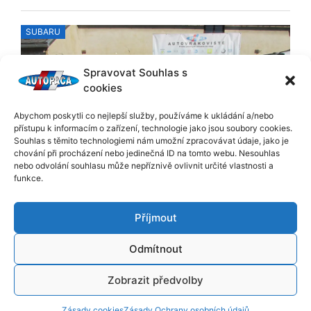
Posted
SUBARU
on
Spravovat Souhlas s
cookies
Abychom poskytli co nejlepší služby, používáme k ukládání a/nebo
přístupu k informacím o zařízení, technologie jako jsou soubory cookies.
Souhlas s těmito technologiemi nám umožní zpracovávat údaje, jako je
chování při procházení nebo jedinečná ID na tomto webu. Nesouhlas
Subaru Legacy 2,5i 4×4
nebo odvolání souhlasu může nepříznivě ovlivnit určité vlastnosti a
funkce.
20. 5. 2021
ID 3346 Prodám veškeré náhradní díly na Subaru Legacy
2,5i, r.v. 2000, kód motoru: EJ25 (115kw)
Příjmout
Cena: Dohodou Dotaz k nabídce:
Mám zájem
Odmítnout
Zobrazit předvolby
Zásady cookies
Zásady Ochrany osobních údajů