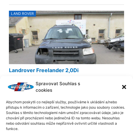
Posted
LAND ROVER
on
Landrover Freelander 2,0Di
12. 10. 2021
Spravovat Souhlas s
ID 1600 Prodám veškeré náhradní díly na Landrover
cookies
Freelander 2,0Di, r.v. 1999, kód motoru: 20T2N Cena:
Dohodou Dotaz k nabídce:
Abychom poskytli co nejlepší služby, používáme k ukládání a/nebo
Mám zájem
přístupu k informacím o zařízení, technologie jako jsou soubory cookies.
Souhlas s těmito technologiemi nám umožní zpracovávat údaje, jako je
chování při procházení nebo jedinečná ID na tomto webu. Nesouhlas
Posted
nebo odvolání souhlasu může nepříznivě ovlivnit určité vlastnosti a
LAND ROVER
on
funkce.