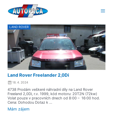
Přeskočit
Main
na
Men
obsah
Posted
LAND ROVER
on
Land Rover Freelander 2,0Di
18. 4. 2024
4738 Prodám veškeré náhradní díly na Land Rover
Freeland 2,0Di, r.v. 1999, kód motoru: 20T2N (72kw)
Volat pouze v pracovních dnech od 8:00 – 16:00 hod.
Cena: Dohodou Dotaz k ...
Mám zájem