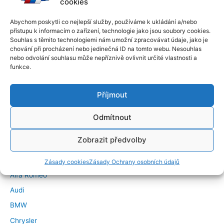
cookies
Abychom poskytli co nejlepší služby, používáme k ukládání a/nebo
přístupu k informacím o zařízení, technologie jako jsou soubory cookies.
Souhlas s těmito technologiemi nám umožní zpracovávat údaje, jako je
chování při procházení nebo jedinečná ID na tomto webu. Nesouhlas
nebo odvolání souhlasu může nepříznivě ovlivnit určité vlastnosti a
funkce.
Příjmout
Odmítnout
←
Předchozí Příspěvek
Další Příspěvek
→
Zobrazit předvolby
Značky vozidel
Zásady cookies
Zásady Ochrany osobních údajů
Alfa Romeo
Audi
BMW
Chrysler