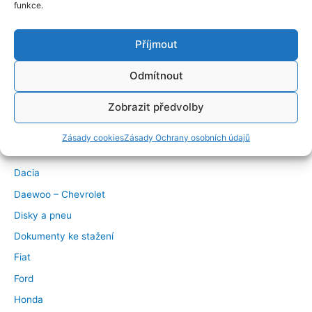
funkce.
Značky vozidel
Příjmout
Alfa Romeo
Odmítnout
Audi
Zobrazit předvolby
BMW
Chrysler
Zásady cookies
Zásady Ochrany osobních údajů
Citroen
Dacia
Daewoo – Chevrolet
Disky a pneu
Dokumenty ke stažení
Fiat
Ford
Honda