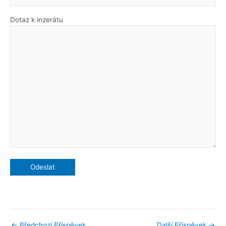
Dotaz k inzerátu
←
Předchozí Příspěvek
Další Příspěvek
→