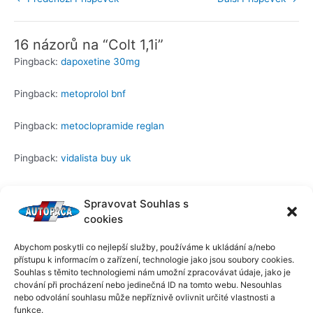
16 názorů na “Colt 1,1i”
Pingback:
dapoxetine 30mg
Pingback:
metoprolol bnf
Pingback:
metoclopramide reglan
Pingback:
vidalista buy uk
Pingback:
famotidine tablet pictures
Spravovat Souhlas s
cookies
Pingback:
metronidazole .75 acne
Abychom poskytli co nejlepší služby, používáme k ukládání a/nebo
Pingback:
tadalafil tab 20mg
přístupu k informacím o zařízení, technologie jako jsou soubory cookies.
Souhlas s těmito technologiemi nám umožní zpracovávat údaje, jako je
chování při procházení nebo jedinečná ID na tomto webu. Nesouhlas
Pingback:
minoxidil honest review
nebo odvolání souhlasu může nepříznivě ovlivnit určité vlastnosti a
funkce.