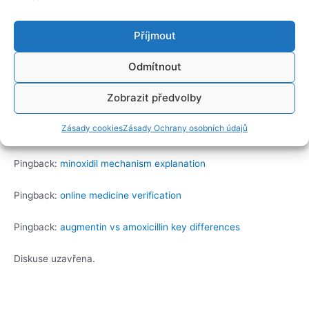
Pingback:
acyclovir brand name in nigeria
Příjmout
Pingback:
liraglutide 18mg/3ml inj (generic)
Odmítnout
Pingback:
terbinafine dosage for tinea
Zobrazit předvolby
Pingback:
ketorolac tromethamine uses
Zásady cookies
Zásady Ochrany osobních údajů
Pingback:
ketorolac time to effect
Pingback:
minoxidil mechanism explanation
Pingback:
online medicine verification
Pingback:
augmentin vs amoxicillin key differences
Diskuse uzavřena.