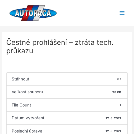
Přeskočit
Main
na
Men
obsah
Čestné prohlášení – ztráta tech.
průkazu
Stáhnout
87
Velikost souboru
38 KB
File Count
1
Datum vytvoření
12. 5. 2021
Poslední úprava
12. 5. 2021