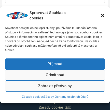
Spravovat Souhlas s
Stáhnout
cookies
Abychom poskytli co nejlepší služby, používáme k ukládání a/nebo
přístupu k informacím o zařízení, technologie jako jsou soubory cookies.
Description
Souhlas s těmito technologiemi nám umožní zpracovávat údaje, jako je
chování při procházení nebo jedinečná ID na tomto webu. Nesouhlas
nebo odvolání souhlasu může nepříznivě ovlivnit určité vlastnosti a
funkce.
←
Předchozí Soubor
Další Soubor
→
Příjmout
Odmítnout
Info Menu
Zobrazit předvolby
Kontakt
Zásady cookies
Zásady Ochrany osobních údajů
Zásady Ochrany osobních údajů
Zásady cookies (EU)