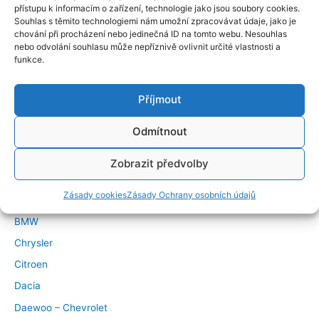
přístupu k informacím o zařízení, technologie jako jsou soubory cookies.
Souhlas s těmito technologiemi nám umožní zpracovávat údaje, jako je
chování při procházení nebo jedinečná ID na tomto webu. Nesouhlas
nebo odvolání souhlasu může nepříznivě ovlivnit určité vlastnosti a
funkce.
Příjmout
←
Předchozí Příspěvek
Další Příspěvek
→
Odmítnout
Značky vozidel
Zobrazit předvolby
Alfa Romeo
Zásady cookies
Zásady Ochrany osobních údajů
Audi
BMW
Chrysler
Citroen
Dacia
Daewoo – Chevrolet