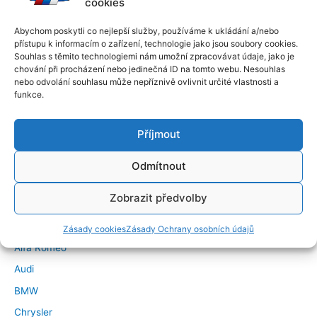
cookies
Abychom poskytli co nejlepší služby, používáme k ukládání a/nebo
přístupu k informacím o zařízení, technologie jako jsou soubory cookies.
Souhlas s těmito technologiemi nám umožní zpracovávat údaje, jako je
chování při procházení nebo jedinečná ID na tomto webu. Nesouhlas
nebo odvolání souhlasu může nepříznivě ovlivnit určité vlastnosti a
funkce.
Příjmout
Odmítnout
←
Předchozí Příspěvek
Další Příspěvek
→
Zobrazit předvolby
Značky vozidel
Zásady cookies
Zásady Ochrany osobních údajů
Alfa Romeo
Audi
BMW
Chrysler