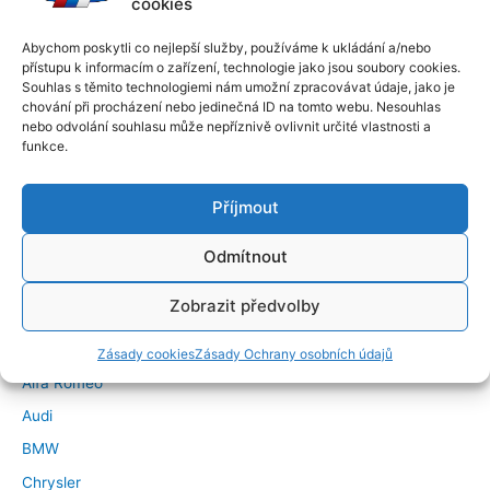
cookies
Abychom poskytli co nejlepší služby, používáme k ukládání a/nebo
přístupu k informacím o zařízení, technologie jako jsou soubory cookies.
Souhlas s těmito technologiemi nám umožní zpracovávat údaje, jako je
chování při procházení nebo jedinečná ID na tomto webu. Nesouhlas
nebo odvolání souhlasu může nepříznivě ovlivnit určité vlastnosti a
funkce.
Příjmout
Odmítnout
←
Předchozí Příspěvek
Další Příspěvek
→
Zobrazit předvolby
Značky vozidel
Zásady cookies
Zásady Ochrany osobních údajů
Alfa Romeo
Audi
BMW
Chrysler