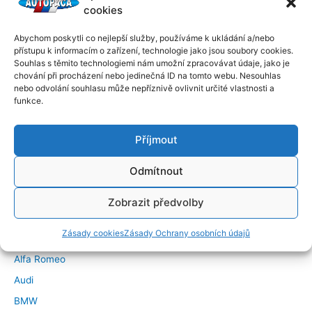
cookies
Abychom poskytli co nejlepší služby, používáme k ukládání a/nebo
přístupu k informacím o zařízení, technologie jako jsou soubory cookies.
Souhlas s těmito technologiemi nám umožní zpracovávat údaje, jako je
chování při procházení nebo jedinečná ID na tomto webu. Nesouhlas
nebo odvolání souhlasu může nepříznivě ovlivnit určité vlastnosti a
funkce.
Příjmout
Odmítnout
←
Předchozí Příspěvek
Další Příspěvek
→
Zobrazit předvolby
Značky vozidel
Zásady cookies
Zásady Ochrany osobních údajů
Alfa Romeo
Audi
BMW