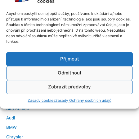
cookies
Abychom poskytli co nejlepší služby, používáme k ukládání a/nebo
přístupu k informacím o zařízení, technologie jako jsou soubory cookies.
Souhlas s těmito technologiemi nám umožní zpracovávat údaje, jako je
chování při procházení nebo jedinečná ID na tomto webu. Nesouhlas
nebo odvolání souhlasu může nepříznivě ovlivnit určité vlastnosti a
funkce.
Příjmout
Odmítnout
←
Předchozí Příspěvek
Další Příspěvek
→
Zobrazit předvolby
Značky vozidel
Zásady cookies
Zásady Ochrany osobních údajů
Alfa Romeo
Audi
BMW
Chrysler