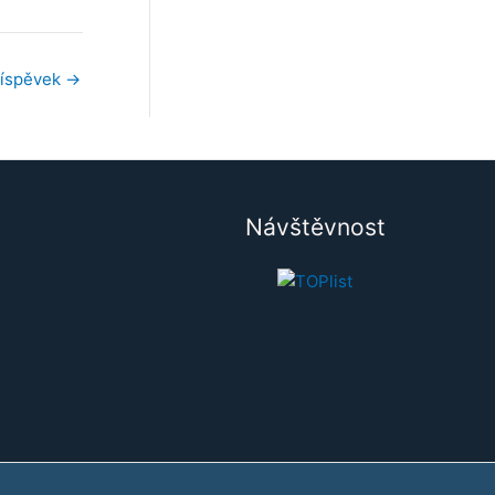
říspěvek
→
Návštěvnost