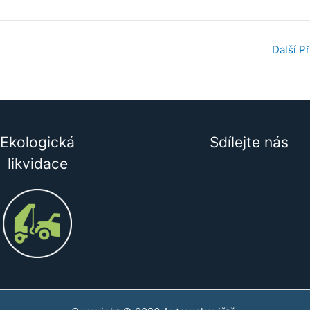
Další P
Ekologická
Sdílejte nás
likvidace