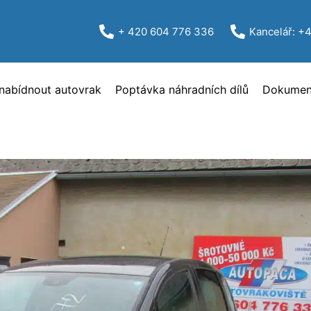
+ 420 604 776 336
Kancelář: +
nabídnout autovrak
Poptávka náhradních dílů
Dokument