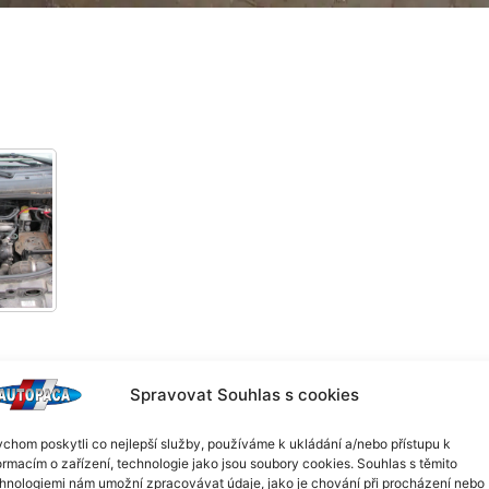
Spravovat Souhlas s cookies
04, kód motoru: 188.B.2000 (74kW). Volat pouze v pracovních d
chom poskytli co nejlepší služby, používáme k ukládání a/nebo přístupu k
ormacím o zařízení, technologie jako jsou soubory cookies. Souhlas s těmito
hnologiemi nám umožní zpracovávat údaje, jako je chování při procházení nebo