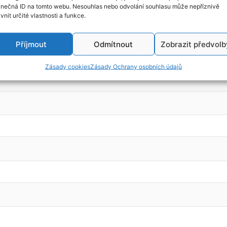
inečná ID na tomto webu. Nesouhlas nebo odvolání souhlasu může nepříznivě
ivnit určité vlastnosti a funkce.
Příjmout
Odmítnout
Zobrazit předvolb
Zásady cookies
Zásady Ochrany osobních údajů