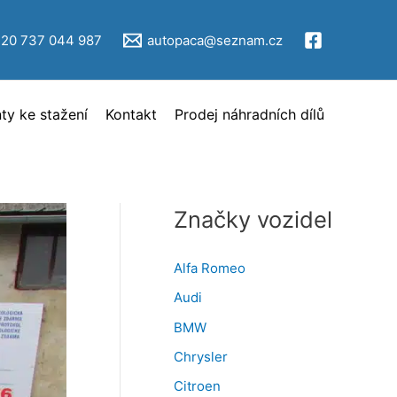
V
ý
420 737 044 987
autopaca@seznam.cz
b
ě
y ke stažení
Kontakt
Prodej náhradních dílů
r
i
n
z
Značky vozidel
e
r
Alfa Romeo
c
Audi
e
BMW
Chrysler
Citroen