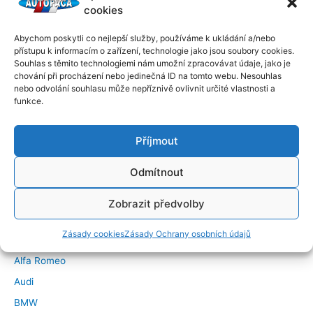
cookies
Abychom poskytli co nejlepší služby, používáme k ukládání a/nebo
přístupu k informacím o zařízení, technologie jako jsou soubory cookies.
Souhlas s těmito technologiemi nám umožní zpracovávat údaje, jako je
chování při procházení nebo jedinečná ID na tomto webu. Nesouhlas
nebo odvolání souhlasu může nepříznivě ovlivnit určité vlastnosti a
funkce.
Příjmout
Odmítnout
←
Předchozí Příspěvek
Další Příspěvek
→
Zobrazit předvolby
Značky vozidel
Zásady cookies
Zásady Ochrany osobních údajů
Alfa Romeo
Audi
BMW