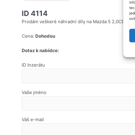
inf
tec
ID 4114
jed
ovl
Prodám veškeré náhradní díly na Mazda 5 2,0CD, r.v.
Cena:
Dohodou
Dotaz k nabídce:
ID Inzerátu
Vaše jméno
Váš e-mail