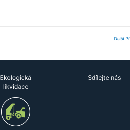
Další P
Ekologická
Sdílejte nás
likvidace