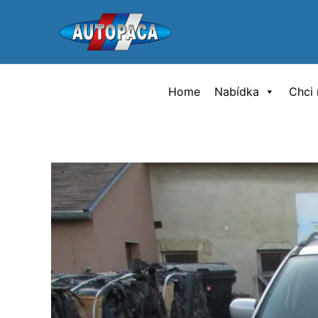
Přeskočit
na
obsah
Home
Nabídka
Chci 