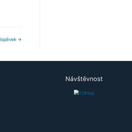
říspěvek
→
Návštěvnost