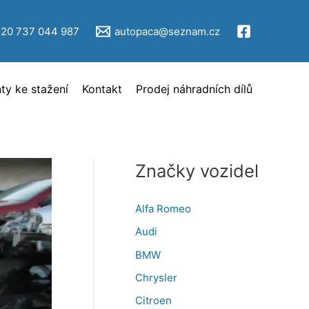
V
ý
420 737 044 987
autopaca@seznam.cz
b
ě
y ke stažení
Kontakt
Prodej náhradních dílů
r
i
n
z
Značky vozidel
e
r
Alfa Romeo
c
Audi
e
BMW
Chrysler
Citroen