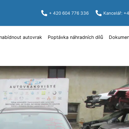
+ 420 604 776 336
Kancelář: +
nabídnout autovrak
Poptávka náhradních dílů
Dokument