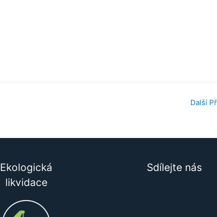
Další P
Ekologická
Sdílejte nás
likvidace