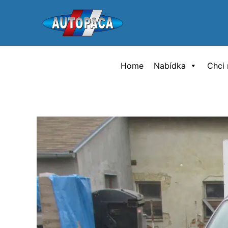
Přeskočit
na
obsah
Home
Nabídka
Chci 