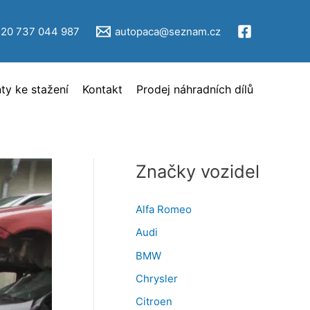
V
ý
420 737 044 987
autopaca@seznam.cz
b
ě
y ke stažení
Kontakt
Prodej náhradních dílů
r
i
n
z
Značky vozidel
e
r
Alfa Romeo
c
Audi
e
BMW
Chrysler
Citroen