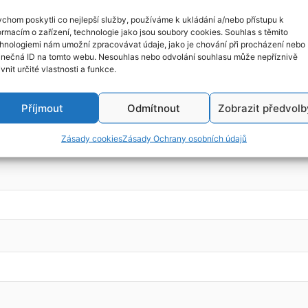
chom poskytli co nejlepší služby, používáme k ukládání a/nebo přístupu k
ormacím o zařízení, technologie jako jsou soubory cookies. Souhlas s těmito
hnologiemi nám umožní zpracovávat údaje, jako je chování při procházení nebo
003, kód motoru: L8
inečná ID na tomto webu. Nesouhlas nebo odvolání souhlasu může nepříznivě
ivnit určité vlastnosti a funkce.
Příjmout
Odmítnout
Zobrazit předvolb
Zásady cookies
Zásady Ochrany osobních údajů