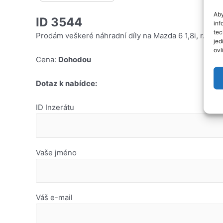
Aby
ID 3544
inf
tec
Prodám veškeré náhradní díly na Mazda 6 1,8i, r.v. 2
jed
ovl
Cena:
Dohodou
Dotaz k nabídce:
ID Inzerátu
Vaše jméno
Váš e-mail