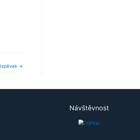
říspěvek
→
Návštěvnost