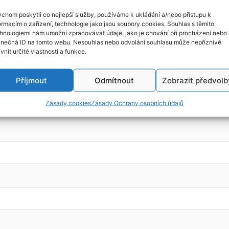
chom poskytli co nejlepší služby, používáme k ukládání a/nebo přístupu k
ormacím o zařízení, technologie jako jsou soubory cookies. Souhlas s těmito
hnologiemi nám umožní zpracovávat údaje, jako je chování při procházení nebo
, r.v. 2004, kód motoru: RF
inečná ID na tomto webu. Nesouhlas nebo odvolání souhlasu může nepříznivě
ivnit určité vlastnosti a funkce.
Příjmout
Odmítnout
Zobrazit předvolb
Zásady cookies
Zásady Ochrany osobních údajů