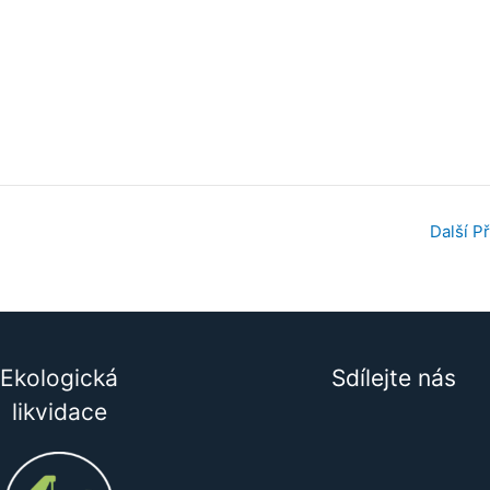
Další P
Ekologická
Sdílejte nás
likvidace