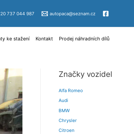
V
ý
420 737 044 987
autopaca@seznam.cz
b
ě
y ke stažení
Kontakt
Prodej náhradních dílů
r
i
n
z
Značky vozidel
e
r
Alfa Romeo
c
Audi
e
BMW
Chrysler
Citroen