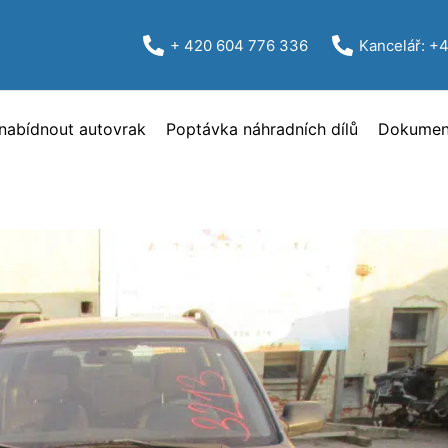
+ 420 604 776 336
Kancelář: +
nabídnout autovrak
Poptávka náhradních dílů
Dokument