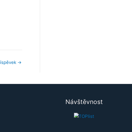
říspěvek
→
Návštěvnost