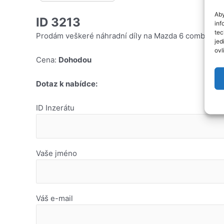
Aby
ID 3213
inf
tec
Prodám veškeré náhradní díly na Mazda 6 combi 2,0Di
jed
ovl
Cena:
Dohodou
Dotaz k nabídce:
ID Inzerátu
Vaše jméno
Váš e-mail