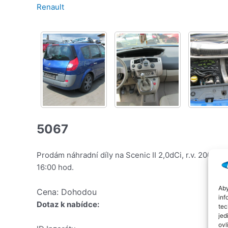
Renault
5067
Prodám náhradní díly na Scenic II 2,0dCi, r.v. 2006,
16:00 hod.
Aby
Cena: Dohodou
inf
Dotaz k nabídce:
tec
jed
ovl