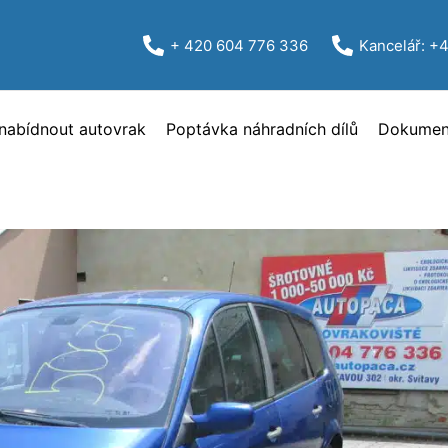
+ 420 604 776 336
Kancelář: +
nabídnout autovrak
Poptávka náhradních dílů
Dokument