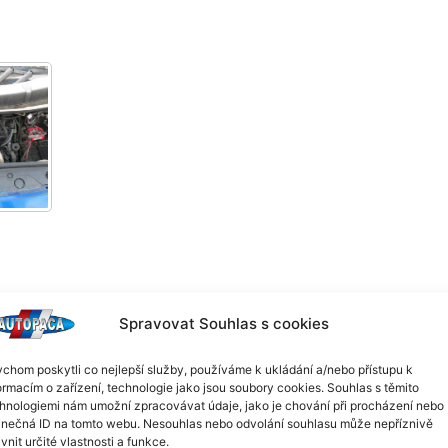
 kód motoru: M9R A7 (110kW). Volat pouze v pracovních dnech od
Spravovat Souhlas s cookies
chom poskytli co nejlepší služby, používáme k ukládání a/nebo přístupu k
ormacím o zařízení, technologie jako jsou soubory cookies. Souhlas s těmito
hnologiemi nám umožní zpracovávat údaje, jako je chování při procházení nebo
inečná ID na tomto webu. Nesouhlas nebo odvolání souhlasu může nepříznivě
ivnit určité vlastnosti a funkce.