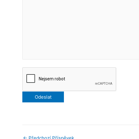
←
Předchozí Příspěvek