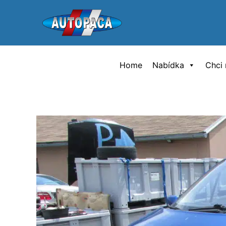
Přeskočit
na
obsah
Home
Nabídka
Chci 