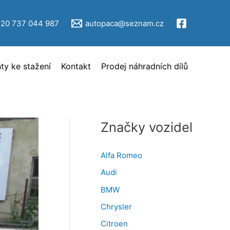
V
ý
420 737 044 987
autopaca@seznam.cz
b
ě
y ke stažení
Kontakt
Prodej náhradních dílů
r
i
n
z
Značky vozidel
e
r
Alfa Romeo
c
Audi
e
BMW
Chrysler
Citroen