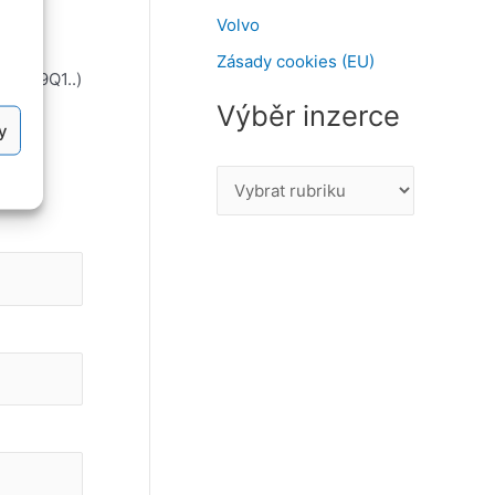
Volvo
Zásady cookies (EU)
i – F9Q1..)
Výběr inzerce
y