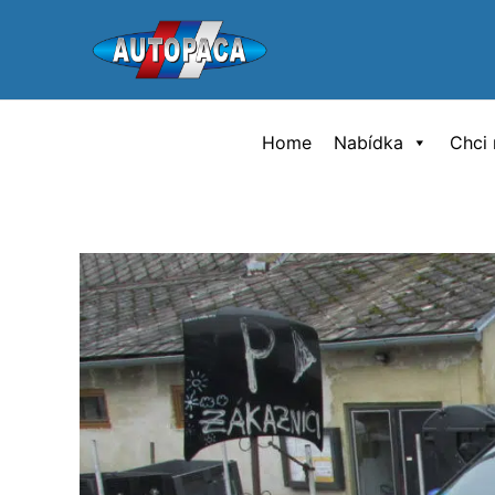
Přeskočit
na
obsah
Home
Nabídka
Chci 