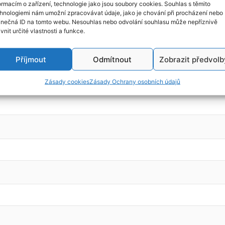
ormacím o zařízení, technologie jako jsou soubory cookies. Souhlas s těmito
hnologiemi nám umožní zpracovávat údaje, jako je chování při procházení nebo
inečná ID na tomto webu. Nesouhlas nebo odvolání souhlasu může nepříznivě
ivnit určité vlastnosti a funkce.
 1,3i 16v, r.v. 2000, kód motoru: 4G13 (je možný i motor na 1,9D
Příjmout
Odmítnout
Zobrazit předvolb
Zásady cookies
Zásady Ochrany osobních údajů