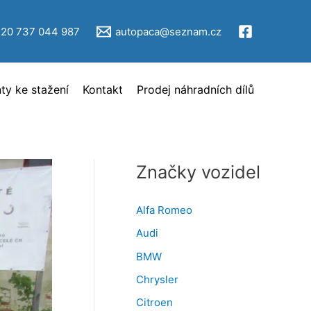
V
ý
420 737 044 987
autopaca@seznam.cz
b
ě
y ke stažení
Kontakt
Prodej náhradních dílů
r
i
n
z
Značky vozidel
e
r
Alfa Romeo
c
Audi
e
BMW
Chrysler
Citroen