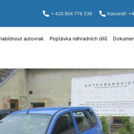
+ 420 604 776 336
Kancelář: +
nabídnout autovrak
Poptávka náhradních dílů
Dokument