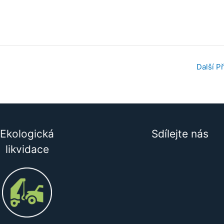
Další P
Ekologická
Sdílejte nás
likvidace