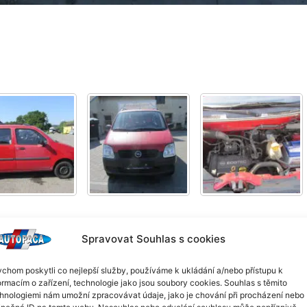
Spravovat Souhlas s cookies
r.v. 2003, kód motoru: Z10XE
chom poskytli co nejlepší služby, používáme k ukládání a/nebo přístupu k
ormacím o zařízení, technologie jako jsou soubory cookies. Souhlas s těmito
hnologiemi nám umožní zpracovávat údaje, jako je chování při procházení nebo
inečná ID na tomto webu. Nesouhlas nebo odvolání souhlasu může nepříznivě