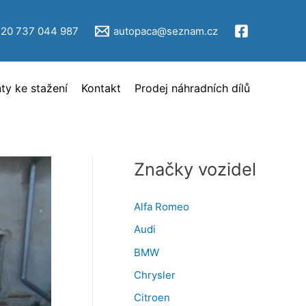
V
ý
420 737 044 987
autopaca@seznam.cz
b
ě
y ke stažení
Kontakt
Prodej náhradních dílů
r
i
n
z
Značky vozidel
e
r
Alfa Romeo
c
Audi
e
BMW
Chrysler
Citroen