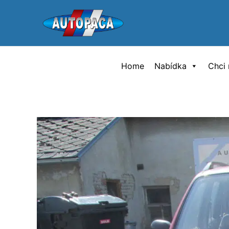
Přeskočit
na
obsah
Home
Nabídka
Chci 