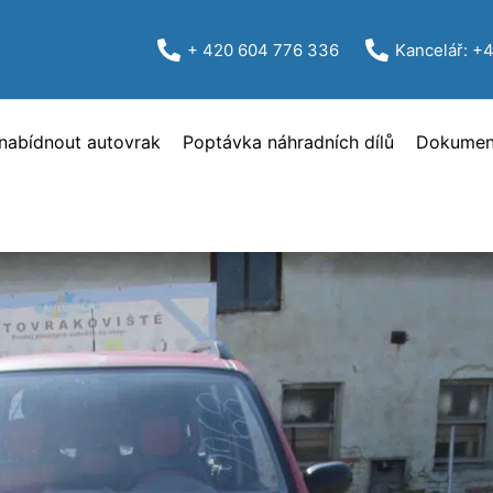
+ 420 604 776 336
Kancelář: +
nabídnout autovrak
Poptávka náhradních dílů
Dokument