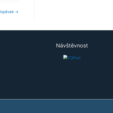
říspěvek
→
Návštěvnost