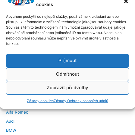
cookies
Abychom poskytli co nejlepší služby, používáme k ukládání a/nebo
přístupu k informacím o zařízení, technologie jako jsou soubory cookies.
Souhlas s těmito technologiemi nám umožní zpracovávat údaje, jako je
chování při procházení nebo jedinečná ID na tomto webu. Nesouhlas
nebo odvolání souhlasu může nepříznivě ovlivnit určité vlastnosti a
funkce.
Příjmout
Odmítnout
←
Předchozí Příspěvek
Další Příspěvek
→
Zobrazit předvolby
Značky vozidel
Zásady cookies
Zásady Ochrany osobních údajů
Alfa Romeo
Audi
BMW