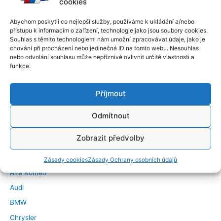
cookies
Abychom poskytli co nejlepší služby, používáme k ukládání a/nebo
přístupu k informacím o zařízení, technologie jako jsou soubory cookies.
Souhlas s těmito technologiemi nám umožní zpracovávat údaje, jako je
chování při procházení nebo jedinečná ID na tomto webu. Nesouhlas
nebo odvolání souhlasu může nepříznivě ovlivnit určité vlastnosti a
funkce.
Příjmout
Odmítnout
←
Předchozí Příspěvek
Další Příspěvek
→
Zobrazit předvolby
Značky vozidel
Zásady cookies
Zásady Ochrany osobních údajů
Alfa Romeo
Audi
BMW
Chrysler