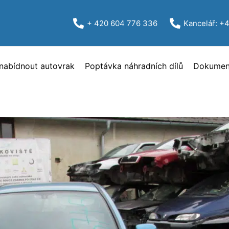
+ 420 604 776 336
Kancelář: +
nabídnout autovrak
Poptávka náhradních dílů
Dokument