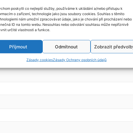
chom poskytli co nejlepší služby, používáme k ukládání a/nebo přístupu k
ormacím o zařízení, technologie jako jsou soubory cookies. Souhlas s těmito
hnologiemi nám umožní zpracovávat údaje, jako je chování při procházení nebo
v, r.v. 2000, kód motoru: Z10XE (43kw)
inečná ID na tomto webu. Nesouhlas nebo odvolání souhlasu může nepříznivě
ivnit určité vlastnosti a funkce.
Příjmout
Odmítnout
Zobrazit předvolb
Zásady cookies
Zásady Ochrany osobních údajů