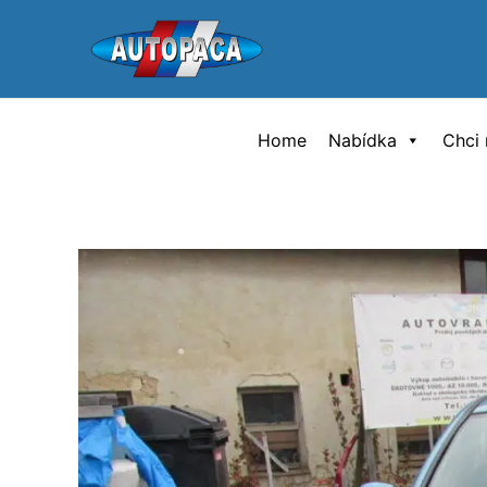
Přeskočit
na
obsah
Home
Nabídka
Chci 