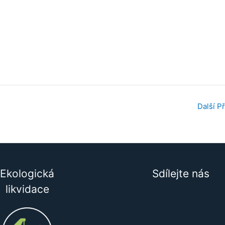
Další P
Ekologická
Sdílejte nás
likvidace