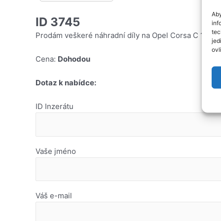
Aby
ID 3745
inf
tec
Prodám veškeré náhradní díly na Opel Corsa C 1,0i 12
jed
ovl
Cena:
Dohodou
Dotaz k nabídce:
ID Inzerátu
Vaše jméno
Váš e-mail