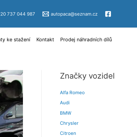
V
ý
420 737 044 987
autopaca@seznam.cz
b
ě
y ke stažení
Kontakt
Prodej náhradních dílů
r
i
n
z
Značky vozidel
e
r
Alfa Romeo
c
Audi
e
BMW
Chrysler
Citroen