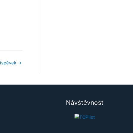
říspěvek
→
Návštěvnost