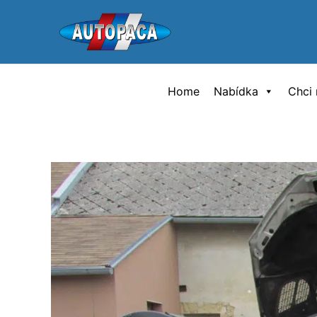
Přeskočit
na
obsah
Home
Nabídka
Chci 