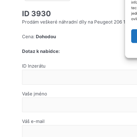
inf
tec
ID 3930
jed
ovl
Prodám veškeré náhradní díly na Peugeot 206 1,6i 16v
Cena:
Dohodou
Dotaz k nabídce:
ID Inzerátu
Vaše jméno
Váš e-mail