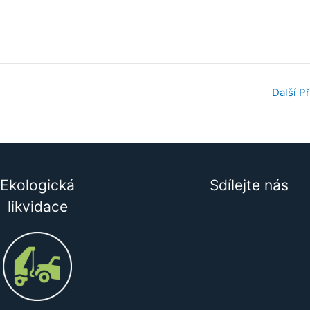
Další P
Ekologická
Sdílejte nás
likvidace