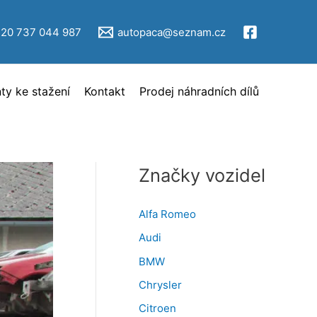
V
ý
420 737 044 987
autopaca@seznam.cz
b
ě
y ke stažení
Kontakt
Prodej náhradních dílů
r
i
n
z
Značky vozidel
e
r
Alfa Romeo
c
Audi
e
BMW
Chrysler
Citroen