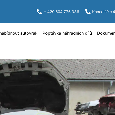
+ 420 604 776 336
Kancelář: +
nabídnout autovrak
Poptávka náhradních dílů
Dokument