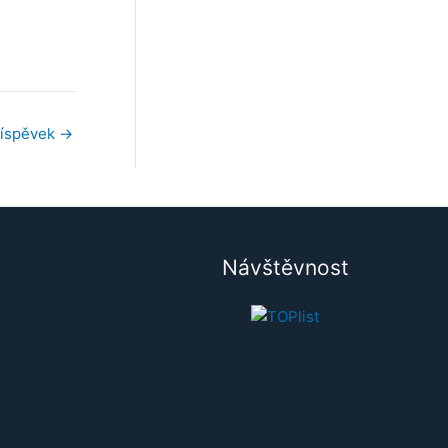
říspěvek
→
Návštěvnost