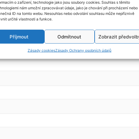
ormacím o zařízení, technologie jako jsou soubory cookies. Souhlas s těmito
hnologiemi nám umožní zpracovávat údaje, jako je chování při procházení nebo
inečná ID na tomto webu. Nesouhlas nebo odvolání souhlasu může nepříznivě
ivnit určité vlastnosti a funkce.
, r.v. 2003, kód motoru: NFU
Příjmout
Odmítnout
Zobrazit předvolb
Zásady cookies
Zásady Ochrany osobních údajů