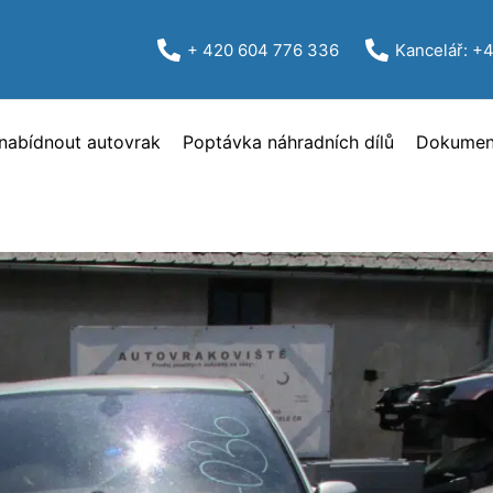
+ 420 604 776 336
Kancelář: +
nabídnout autovrak
Poptávka náhradních dílů
Dokument