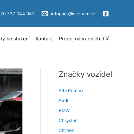
V
ý
420 737 044 987
autopaca@seznam.cz
b
ě
y ke stažení
Kontakt
Prodej náhradních dílů
r
i
n
z
Značky vozidel
e
r
Alfa Romeo
c
Audi
e
BMW
Chrysler
Citroen