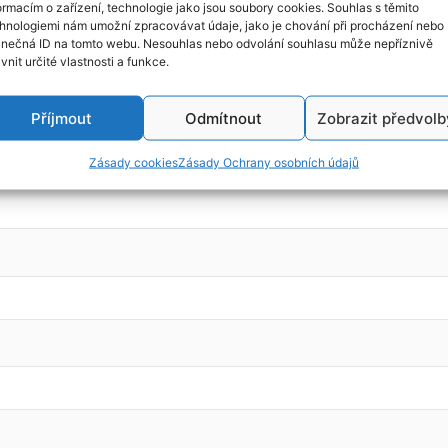
ormacím o zařízení, technologie jako jsou soubory cookies. Souhlas s těmito
hnologiemi nám umožní zpracovávat údaje, jako je chování při procházení nebo
inečná ID na tomto webu. Nesouhlas nebo odvolání souhlasu může nepříznivě
ivnit určité vlastnosti a funkce.
, r.v. 2003, kód motoru: 4HW
Příjmout
Odmítnout
Zobrazit předvolb
Zásady cookies
Zásady Ochrany osobních údajů