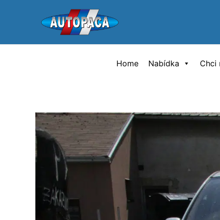
Přeskočit
na
obsah
Home
Nabídka
Chci 