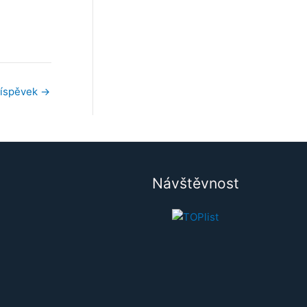
říspěvek
→
Návštěvnost