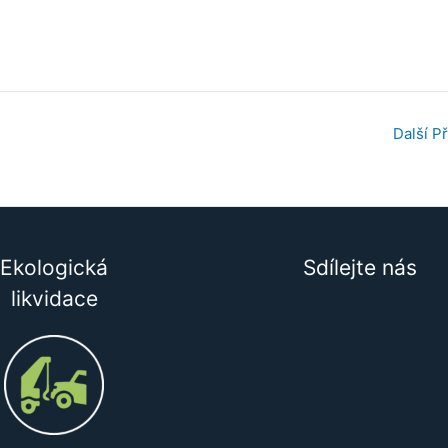
Další P
Ekologická
Sdílejte nás
likvidace