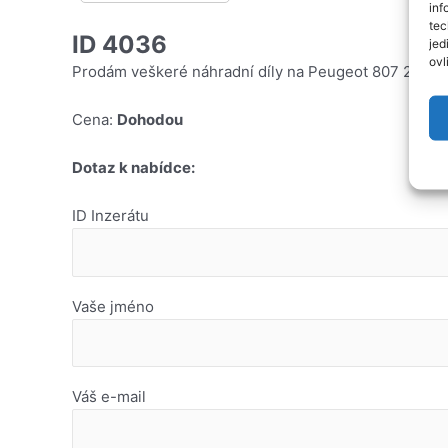
inf
tec
ID 4036
jed
ovl
Prodám veškeré náhradní díly na Peugeot 807 2,2HDi
Cena:
Dohodou
Dotaz k nabídce:
ID Inzerátu
Vaše jméno
Váš e-mail