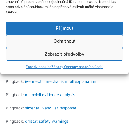
chování při procházení nebo jedinečná ID na tomto webu. Nesouhlas
Pingback:
avanafil generic stendra
nebo odvolání souhlasu může nepříznivě ovlivnit určité vlastnosti a
funkce.
Pingback:
tadalafil amazon one
Příjmout
Pingback:
semaglutid handelsname oral
Odmítnout
Pingback:
sildenafil citrate tablets ip 100mg uses in malayalam
Zobrazit předvolby
Pingback:
bupropion classification of drugs
Zásady cookies
Zásady Ochrany osobních údajů
Pingback:
ketoconazole shampoo otc
Pingback:
ivermectin mechanism full explanation
Pingback:
minoxidil evidence analysis
Pingback:
sildenafil vascular response
Pingback:
orlistat safety warnings