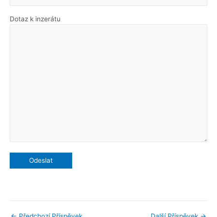
Dotaz k inzerátu
←
Předchozí Příspěvek
Další Příspěvek
→