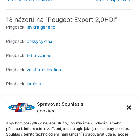
18 názorů na “Peugeot Expert 2,0HDi”
Pingback:
levitra generic
Pingback:
doksycyklina
Pingback:
tetraciclinas
Pingback:
zoloft medication
Pingback:
lamictal
Pingback:
udenafil 100mg
Spravovat Souhlas s
cookies
Pingback:
cialis side effects with alcohol
Abychom poskytli co nejlepší služby, používáme k ukládání a/nebo
Pingback:
omeprazole class action
přístupu k informacím o zařízení, technologie jako jsou soubory cookies.
Souhlas s těmito technologiemi nám umožní zpracovávat údaje, jako je