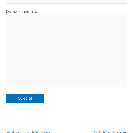
Dotaz k inzerátu
←
Předchozí Příspěvek
Další Příspěvek
→