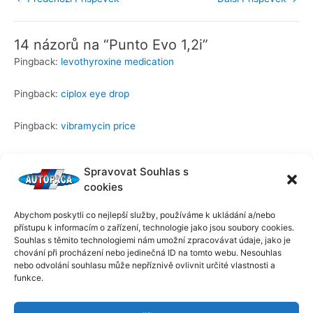
14 názorů na “Punto Evo 1,2i”
Pingback:
levothyroxine medication
Pingback:
ciplox eye drop
Pingback:
vibramycin price
Pingback:
buy vibramycin online
Spravovat Souhlas s
cookies
Pingback:
furosemide 40 mg tablet generic
Abychom poskytli co nejlepší služby, používáme k ukládání a/nebo
Pingback:
cialis 10mg picture
přístupu k informacím o zařízení, technologie jako jsou soubory cookies.
Souhlas s těmito technologiemi nám umožní zpracovávat údaje, jako je
chování při procházení nebo jedinečná ID na tomto webu. Nesouhlas
Pingback:
creon med for
nebo odvolání souhlasu může nepříznivě ovlivnit určité vlastnosti a
funkce.
Pingback:
cialis heart problems