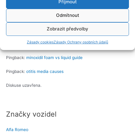
Příjmout
Pingback:
priligy dapoxetine uae
Odmítnout
Pingback:
doxycycline dosage for acne
Zobrazit předvolby
Pingback:
is flagyl safe for dogs
Zásady cookies
Zásady Ochrany osobních údajů
Pingback:
saxenda discount
Pingback:
minoxidil foam vs liquid guide
Pingback:
otitis media causes
Diskuse uzavřena.
Značky vozidel
Alfa Romeo