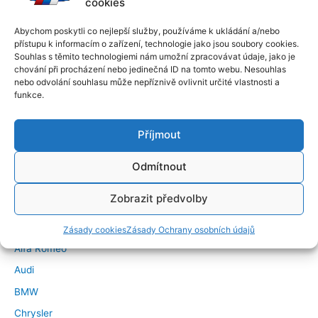
cookies
Abychom poskytli co nejlepší služby, používáme k ukládání a/nebo
přístupu k informacím o zařízení, technologie jako jsou soubory cookies.
Souhlas s těmito technologiemi nám umožní zpracovávat údaje, jako je
chování při procházení nebo jedinečná ID na tomto webu. Nesouhlas
nebo odvolání souhlasu může nepříznivě ovlivnit určité vlastnosti a
funkce.
Příjmout
Odmítnout
←
Předchozí Příspěvek
Další Příspěvek
→
Zobrazit předvolby
Značky vozidel
Zásady cookies
Zásady Ochrany osobních údajů
Alfa Romeo
Audi
BMW
Chrysler