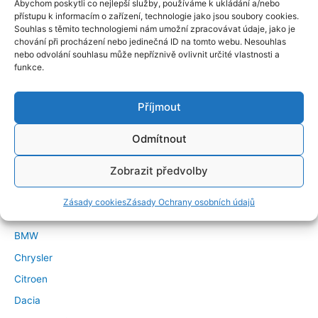
Abychom poskytli co nejlepší služby, používáme k ukládání a/nebo
přístupu k informacím o zařízení, technologie jako jsou soubory cookies.
Souhlas s těmito technologiemi nám umožní zpracovávat údaje, jako je
chování při procházení nebo jedinečná ID na tomto webu. Nesouhlas
nebo odvolání souhlasu může nepříznivě ovlivnit určité vlastnosti a
funkce.
Příjmout
←
Předchozí Příspěvek
Další Příspěvek
→
Odmítnout
Značky vozidel
Zobrazit předvolby
Alfa Romeo
Zásady cookies
Zásady Ochrany osobních údajů
Audi
BMW
Chrysler
Citroen
Dacia