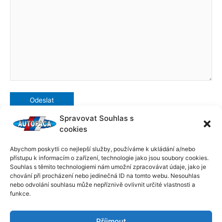
Spravovat Souhlas s
cookies
Abychom poskytli co nejlepší služby, používáme k ukládání a/nebo
←
Předchozí Příspěvek
Další Příspěvek
→
přístupu k informacím o zařízení, technologie jako jsou soubory cookies.
Souhlas s těmito technologiemi nám umožní zpracovávat údaje, jako je
chování při procházení nebo jedinečná ID na tomto webu. Nesouhlas
Značky vozidel
nebo odvolání souhlasu může nepříznivě ovlivnit určité vlastnosti a
funkce.
Alfa Romeo
Příjmout
Audi