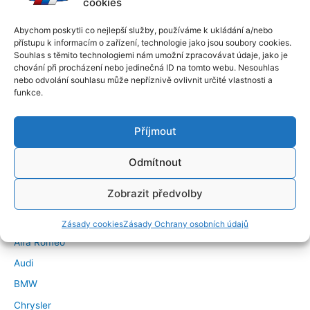
cookies
Abychom poskytli co nejlepší služby, používáme k ukládání a/nebo
přístupu k informacím o zařízení, technologie jako jsou soubory cookies.
Souhlas s těmito technologiemi nám umožní zpracovávat údaje, jako je
chování při procházení nebo jedinečná ID na tomto webu. Nesouhlas
nebo odvolání souhlasu může nepříznivě ovlivnit určité vlastnosti a
funkce.
Příjmout
Odmítnout
←
Předchozí Příspěvek
Další Příspěvek
→
Zobrazit předvolby
Značky vozidel
Zásady cookies
Zásady Ochrany osobních údajů
Alfa Romeo
Audi
BMW
Chrysler