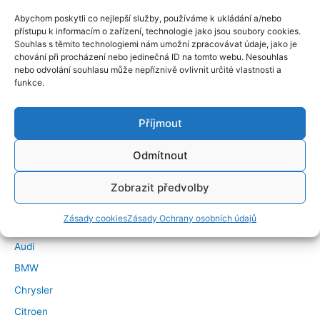
Abychom poskytli co nejlepší služby, používáme k ukládání a/nebo
přístupu k informacím o zařízení, technologie jako jsou soubory cookies.
Souhlas s těmito technologiemi nám umožní zpracovávat údaje, jako je
chování při procházení nebo jedinečná ID na tomto webu. Nesouhlas
nebo odvolání souhlasu může nepříznivě ovlivnit určité vlastnosti a
funkce.
Příjmout
Odmítnout
←
Předchozí Příspěvek
Další Příspěvek
→
Značky vozidel
Zobrazit předvolby
Zásady cookies
Zásady Ochrany osobních údajů
Alfa Romeo
Audi
BMW
Chrysler
Citroen