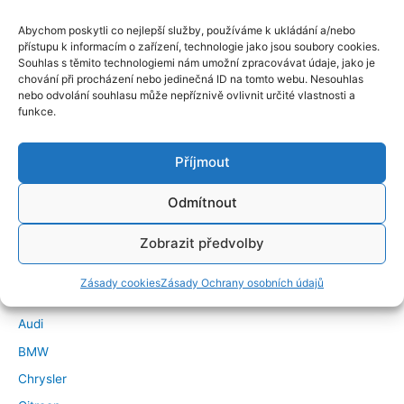
Abychom poskytli co nejlepší služby, používáme k ukládání a/nebo
přístupu k informacím o zařízení, technologie jako jsou soubory cookies.
Souhlas s těmito technologiemi nám umožní zpracovávat údaje, jako je
chování při procházení nebo jedinečná ID na tomto webu. Nesouhlas
nebo odvolání souhlasu může nepříznivě ovlivnit určité vlastnosti a
funkce.
Příjmout
Odmítnout
←
Předchozí Příspěvek
Další Příspěvek
→
Zobrazit předvolby
Značky vozidel
Zásady cookies
Zásady Ochrany osobních údajů
Alfa Romeo
Audi
BMW
Chrysler