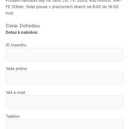
Prodám náhradní díly na Yaris 1,0i, r.v. 2005, kód motoru: 1KR-
FE (51kw). Volat pouze v pracovních dnech od 8:00 do 16:00
hod.
Cena: Dohodou
Dotaz k nabídce:
ID Inzerátu
Vaše jméno
Váš e-mail
Telefon