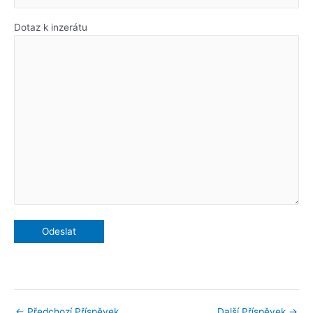
Dotaz k inzerátu
←
Předchozí Příspěvek
Další Příspěvek
→