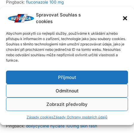
Pingback:
fluconazole 100 mg
Spravovat Souhlas s
Pingback:
furosemide 20 mg for dogs
cookies
Pingback:
doxycycline vibramycin 100 mg
Abychom poskytli co nejlepší služby, používáme k ukládání a/nebo
přístupu k informacím o zařízení, technologie jako jsou soubory cookies.
Pingback:
capsule vibramycin
Souhlas s těmito technologiemi nám umožní zpracovávat údaje, jako je
chování při procházení nebo jedinečná ID na tomto webu. Nesouhlas
nebo odvolání souhlasu může nepříznivě ovlivnit určité vlastnosti a
Pingback:
sildenafil 100mg ultra
funkce.
Pingback:
sildenafil citrate 50mg tab
Příjmout
Pingback:
levitra online cheap
Odmítnout
Pingback:
finasteride costco cost
Zobrazit předvolby
Pingback:
semaglutide online california
Zásady cookies
Zásady Ochrany osobních údajů
Pingback:
doxycycline hyclate 100mg skin rash