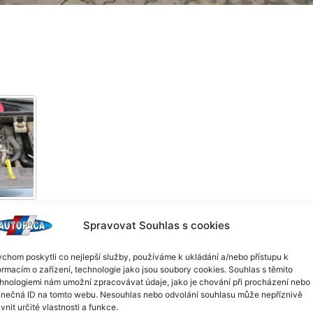
Spravovat Souhlas s cookies
chom poskytli co nejlepší služby, používáme k ukládání a/nebo přístupu k
kód motoru: 9HX (66kW). Volat pouze v pracovních dnech od 8:00
ormacím o zařízení, technologie jako jsou soubory cookies. Souhlas s těmito
hnologiemi nám umožní zpracovávat údaje, jako je chování při procházení nebo
inečná ID na tomto webu. Nesouhlas nebo odvolání souhlasu může nepříznivě
ivnit určité vlastnosti a funkce.