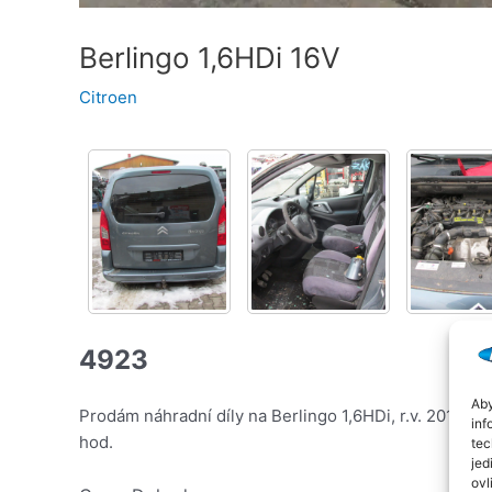
Berlingo 1,6HDi 16V
Citroen
4923
Aby
Prodám náhradní díly na Berlingo 1,6HDi, r.v. 2011, 
inf
hod.
tec
jed
ovl