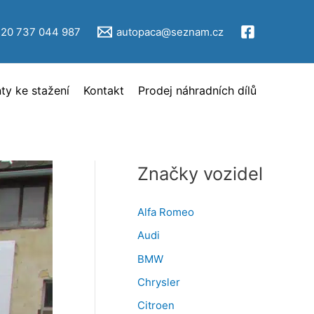
V
ý
420 737 044 987
autopaca@seznam.cz
b
ě
y ke stažení
Kontakt
Prodej náhradních dílů
r
i
n
z
Značky vozidel
e
r
Alfa Romeo
c
Audi
e
BMW
Chrysler
Citroen