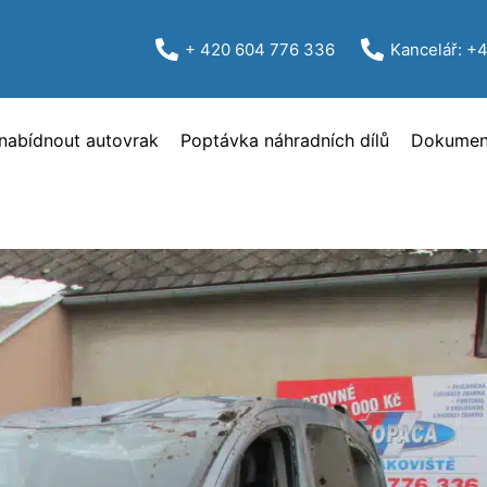
+ 420 604 776 336
Kancelář: +
nabídnout autovrak
Poptávka náhradních dílů
Dokument