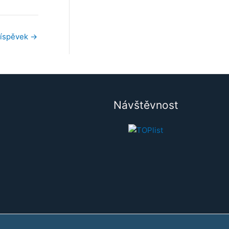
říspěvek
→
Návštěvnost