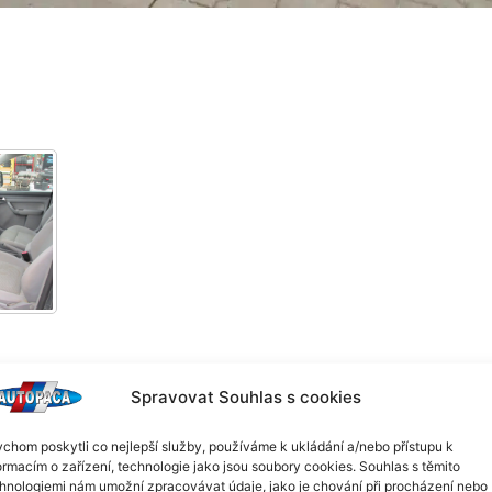
Spravovat Souhlas s cookies
ód motoru: BSE (75kW). Volat pouze v pracovních dnech od 8:00 
chom poskytli co nejlepší služby, používáme k ukládání a/nebo přístupu k
ormacím o zařízení, technologie jako jsou soubory cookies. Souhlas s těmito
hnologiemi nám umožní zpracovávat údaje, jako je chování při procházení nebo