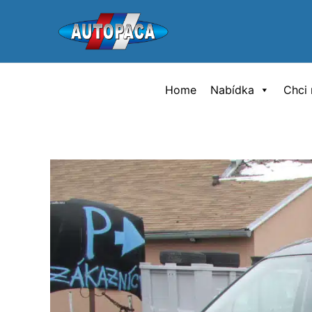
Přeskočit
na
obsah
Home
Nabídka
Chci 