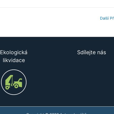
Další P
Ekologická
Sdílejte nás
likvidace