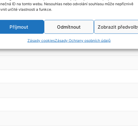
inečná ID na tomto webu. Nesouhlas nebo odvolání souhlasu může nepříznivě
ivnit určité vlastnosti a funkce.
Příjmout
Odmítnout
Zobrazit předvolb
Zásady cookies
Zásady Ochrany osobních údajů