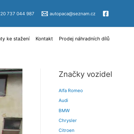
V
ý
420 737 044 987
autopaca@seznam.cz
b
ě
y ke stažení
Kontakt
Prodej náhradních dílů
r
i
n
z
Značky vozidel
e
r
Alfa Romeo
c
Audi
e
BMW
Chrysler
Citroen