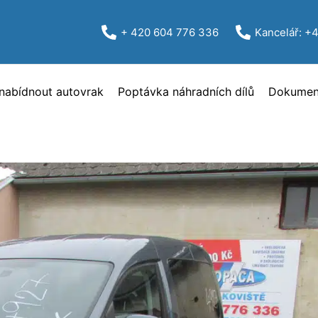
+ 420 604 776 336
Kancelář: +
nabídnout autovrak
Poptávka náhradních dílů
Dokument