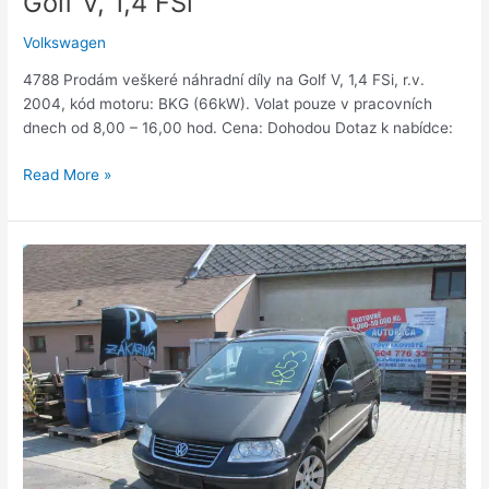
Golf V, 1,4 FSi
Volkswagen
4788 Prodám veškeré náhradní díly na Golf V, 1,4 FSi, r.v.
2004, kód motoru: BKG (66kW). Volat pouze v pracovních
dnech od 8,00 – 16,00 hod. Cena: Dohodou Dotaz k nabídce:
Read More »
Sharan
1,9TDi