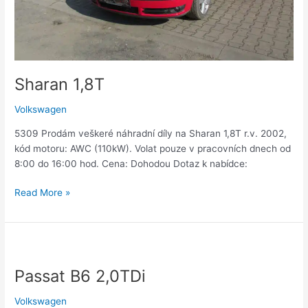
Sharan 1,8T
Volkswagen
5309 Prodám veškeré náhradní díly na Sharan 1,8T r.v. 2002,
kód motoru: AWC (110kW). Volat pouze v pracovních dnech od
8:00 do 16:00 hod. Cena: Dohodou Dotaz k nabídce:
Read More »
Passat
B6
Passat B6 2,0TDi
2,0TDi
Volkswagen