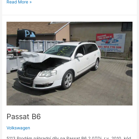
Read More »
Passat
B6
Passat B6
Volkswagen
5113 Prodám náhradní díly na Passat B6 2,0TDi, r.v. 2010, kód