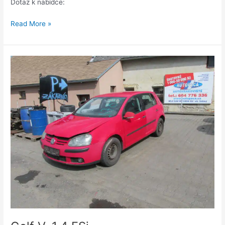
Dotaz k nabídce:
Read More »
Golf
V,
1,4
FSi