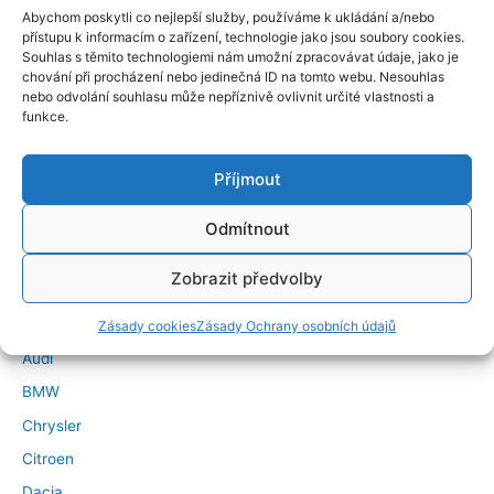
Abychom poskytli co nejlepší služby, používáme k ukládání a/nebo
přístupu k informacím o zařízení, technologie jako jsou soubory cookies.
Souhlas s těmito technologiemi nám umožní zpracovávat údaje, jako je
chování při procházení nebo jedinečná ID na tomto webu. Nesouhlas
nebo odvolání souhlasu může nepříznivě ovlivnit určité vlastnosti a
funkce.
Příjmout
←
Předchozí Příspěvek
Další Příspěvek
→
Odmítnout
Značky vozidel
Zobrazit předvolby
Alfa Romeo
Zásady cookies
Zásady Ochrany osobních údajů
Audi
BMW
Chrysler
Citroen
Dacia