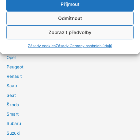
Land Rover
Příjmout
Mazda
Odmítnout
Mercedes
Mitsubishi
Zobrazit předvolby
Motory a převodovky
Zásady cookies
Zásady Ochrany osobních údajů
Nissan
Opel
Peugeot
Renault
Saab
Seat
Škoda
Smart
Subaru
Suzuki