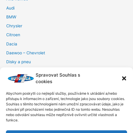
Audi
BMW
Chrysler
Citroen
Dacia
Daewoo – Chevrolet
Disky a pneu
Dokumenty ke stažení
Spravovat Souhlas s
Fiat
cookies
Ford
Abychom poskytli co nejlepší služby, používáme k ukládání a/nebo
Honda
přístupu k informacím o zařízení, technologie jako jsou soubory cookies.
Souhlas s těmito technologiemi nám umožní zpracovávat údaje, jako je
Hyundai
chování při procházení nebo jedinečná ID na tomto webu. Nesouhlas
nebo odvolání souhlasu může nepříznivě ovlivnit určité vlastnosti a
KIA
funkce.
Lancia