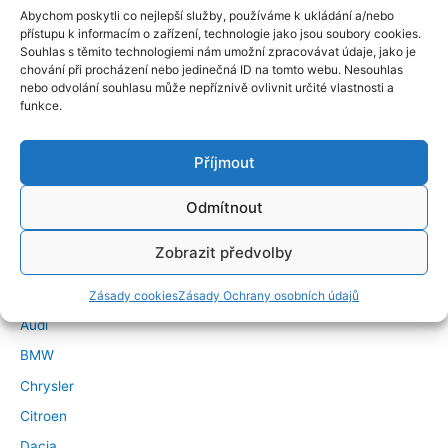
Abychom poskytli co nejlepší služby, používáme k ukládání a/nebo
přístupu k informacím o zařízení, technologie jako jsou soubory cookies.
Souhlas s těmito technologiemi nám umožní zpracovávat údaje, jako je
chování při procházení nebo jedinečná ID na tomto webu. Nesouhlas
nebo odvolání souhlasu může nepříznivě ovlivnit určité vlastnosti a
funkce.
Příjmout
←
Předchozí Příspěvek
Další Příspěvek
→
Odmítnout
Značky vozidel
Zobrazit předvolby
Alfa Romeo
Zásady cookies
Zásady Ochrany osobních údajů
Audi
BMW
Chrysler
Citroen
Dacia