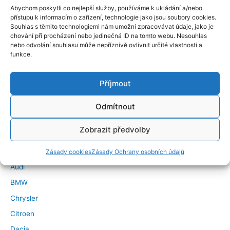
Abychom poskytli co nejlepší služby, používáme k ukládání a/nebo
přístupu k informacím o zařízení, technologie jako jsou soubory cookies.
Souhlas s těmito technologiemi nám umožní zpracovávat údaje, jako je
chování při procházení nebo jedinečná ID na tomto webu. Nesouhlas
nebo odvolání souhlasu může nepříznivě ovlivnit určité vlastnosti a
funkce.
Příjmout
←
Předchozí Příspěvek
Další Příspěvek
→
Odmítnout
Značky vozidel
Zobrazit předvolby
Alfa Romeo
Zásady cookies
Zásady Ochrany osobních údajů
Audi
BMW
Chrysler
Citroen
Dacia