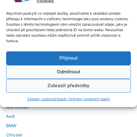
cookies
Abychom poskytli co nejlepší služby, používáme k ukládání a/nebo
přístupu k informacím o zařízení, technologie jako jsou soubory cookies.
Souhlas s těmito technologiemi nám umožní zpracovávat údaje, jako je
chování při procházení nebo jedinečná ID na tomto webu. Nesouhlas
nebo odvolání souhlasu může nepříznivě ovlivnit určité vlastnosti a
funkce.
Příjmout
Odmítnout
←
Předchozí Příspěvek
Další Příspěvek
→
Zobrazit předvolby
Značky vozidel
Zásady cookies
Zásady Ochrany osobních údajů
Alfa Romeo
Audi
BMW
Chrysler