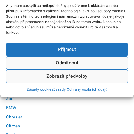
Abychom poskytli co nejlepší služby, používáme k ukládání a/nebo
přístupu k informacím o zařízení, technologie jako jsou soubory cookies.
Souhlas s těmito technologiemi nám umožní zpracovávat údaje, jako je
chování při procházení nebo jedinečná ID na tomto webu. Nesouhlas
nebo odvolání souhlasu může nepříznivě ovlivnit určité vlastnosti a
funkce.
Příjmout
←
Předchozí Příspěvek
Další Příspěvek
→
Odmítnout
Značky vozidel
Zobrazit předvolby
Zásady cookies
Zásady Ochrany osobních údajů
Alfa Romeo
Audi
BMW
Chrysler
Citroen