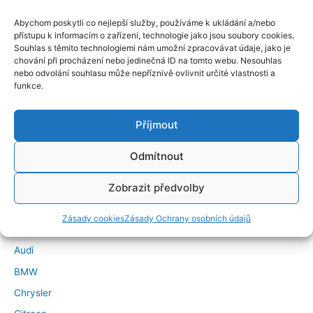
Abychom poskytli co nejlepší služby, používáme k ukládání a/nebo
přístupu k informacím o zařízení, technologie jako jsou soubory cookies.
Souhlas s těmito technologiemi nám umožní zpracovávat údaje, jako je
chování při procházení nebo jedinečná ID na tomto webu. Nesouhlas
nebo odvolání souhlasu může nepříznivě ovlivnit určité vlastnosti a
funkce.
Příjmout
Odmítnout
←
Předchozí Příspěvek
Další Příspěvek
→
Zobrazit předvolby
Značky vozidel
Zásady cookies
Zásady Ochrany osobních údajů
Alfa Romeo
Audi
BMW
Chrysler